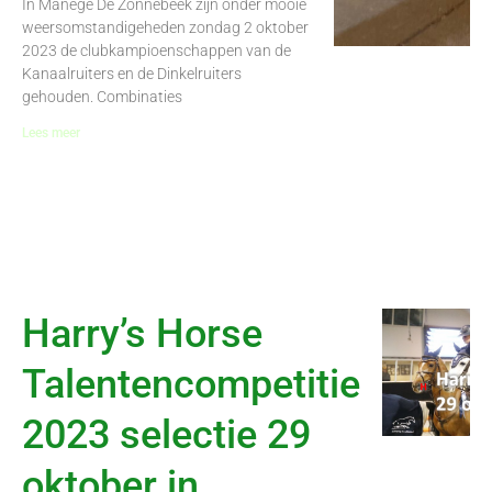
In Manege De Zonnebeek zijn onder mooie
weersomstandigeheden zondag 2 oktober
2023 de clubkampioenschappen van de
Kanaalruiters en de Dinkelruiters
gehouden. Combinaties
Lees meer
Harry’s Horse
Talentencompetitie
2023 selectie 29
oktober in