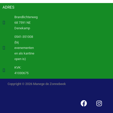
ADRES
Brandlichterweg
68 7591 NE
Denekamp
0541-351008
(bij
evenementen
en als kantine
open is)
KVK:
41030675
Copyright © 2026 Manege de Zonnebeek