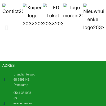
ADRES
Brandlichterweg
68 7591 NE
Denekamp
0541-351008
(bij
evenementen