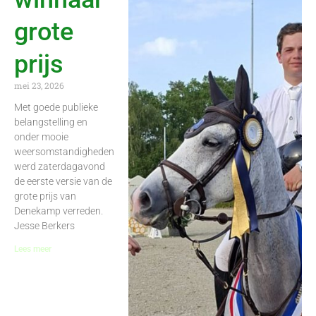
grote
prijs
mei 23, 2026
Met goede publieke
belangstelling en
onder mooie
weersomstandigheden
werd zaterdagavond
de eerste versie van de
grote prijs van
Denekamp verreden.
Jesse Berkers
Lees meer