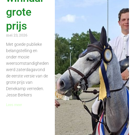
grote
prijs
mei 23, 2026
Met goede publieke
belangstelling en
onder mooie
weersomstandigheden
werd zaterdagavond
de eerste versie van de
grote prijs van
Denekamp verreden.
Jesse Berkers
Lees meer