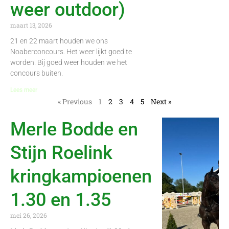
weer outdoor)
maart 13, 2026
21 en 22 maart houden we ons
Noaberconcours. Het weer lijkt goed te
worden. Bij goed weer houden we het
concours buiten.
Lees meer
« Previous
1
2
3
4
5
Next »
Merle Bodde en
Stijn Roelink
kringkampioenen
1.30 en 1.35
mei 26, 2026