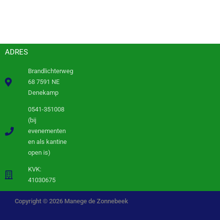
ADRES
Brandlichterweg
68 7591 NE
Denekamp
0541-351008
(bij
evenementen
en als kantine
open is)
KVK:
41030675
Copyright © 2026 Manege de Zonnebeek