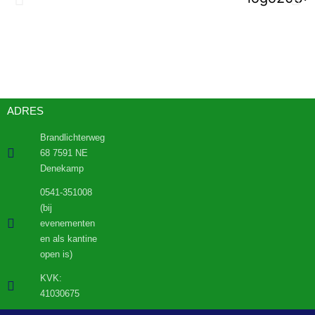
ADRES
Brandlichterweg
68 7591 NE
Denekamp
0541-351008
(bij
evenementen
en als kantine
open is)
KVK:
41030675