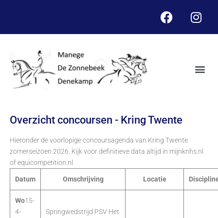
Overzicht concoursen - Kring Twente
Hieronder de voorlopige concoursagenda van Kring Twente
zomerseizoen 2026. Kijk voor definitieve data altijd in mijnknhs.nl
of equicompetition.nl
Datum
Omschrijving
Locatie
Disciplin
Wo
15-
4-
Springwedstrijd PSV Het