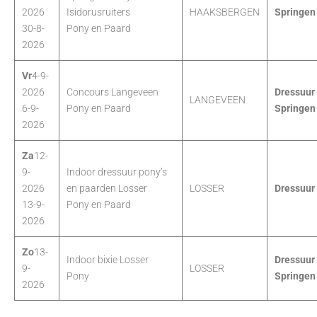
2026
Isidorusruiters
HAAKSBERGEN
Springen
30-8-
Pony en Paard
2026
Vr
4-9-
2026
Concours Langeveen
Dressuur
LANGEVEEN
6-9-
Pony en Paard
Springen
2026
Za
12-
9-
Indoor dressuur pony’s
2026
en paarden Losser
LOSSER
Dressuur
13-9-
Pony en Paard
2026
Zo
13-
Indoor bixie Losser
Dressuur
9-
LOSSER
Pony
Springen
2026