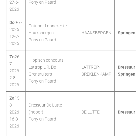
27-6-
Pony en Paard
2026
Do
9-7-
Outdoor Lonneker te
2026
Haaksbergen
HAAKSBERGEN
Springen
12-7-
Pony en Paard
2026
Zo
26-
Hippisch concours
7-
Lattrop L.R. De
LATTROP-
Dressuur
2026
Grensruiters
BREKLENKAMP
Springen
2-8-
Pony en Paard
2026
Za
15-
8-
Dressuur De Lutte
2026
(indoor)
DE LUTTE
Dressuur
16-8-
Pony en Paard
2026