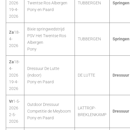
2026
Twentse Ros Albergen
TUBBERGEN
Springen
19-4-
Pony en Paard
2026
Bixie springwedstrijd
Za
18-
PSV Het Twentse Ros
4-
TUBBERGEN
Springen
Albergen
2026
Pony
Za
18-
4-
Dressuur De Lutte
2026
(indoor)
DE LUTTE
Dressuur
19-4-
Pony en Paard
2026
Vr
1-5-
Outdoor Dressuur
2026
LATTROP-
Competitie de Meyboom
Dressuur
2-5-
BREKLENKAMP
Pony en Paard
2026