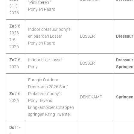
“Pinksteren “
31-5-
Pony en Paard
2026
Za
6-6-
Indoor dressuur pony’s
2026
en paarden Losser
LOSSER
Dressuur
7-6-
Pony en Paard
2026
Zo
7-6-
Indoor bixie Losser
Dressuur
LOSSER
2026
Pony
Springen
Euregio Outdoor
Denekamp 2026 Spr..”
Zo
7-6-
Pinksteren” pony’s
DENEKAMP
Springen
2026
Pony. Tevens
kringkampioenschappen
springen Kring Twente.
Do
11-