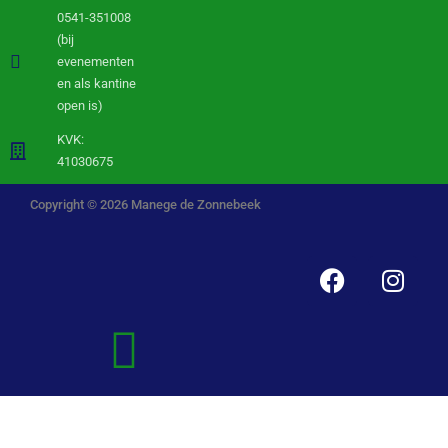
0541-351008
(bij
evenementen
en als kantine
open is)
KVK:
41030675
Copyright © 2026 Manege de Zonnebeek