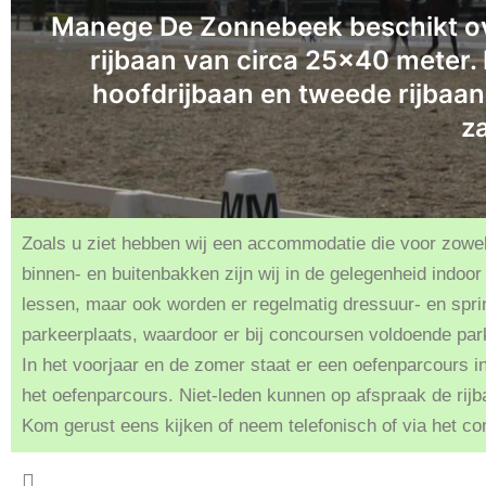
Manege De Zonnebeek beschikt ov
rijbaan van circa 25×40 meter. 
hoofdrijbaan en tweede rijbaa
z
Zoals u ziet hebben wij een accommodatie die voor zowel 
binnen- en buitenbakken zijn wij in de gelegenheid indo
lessen, maar ook worden er regelmatig dressuur- en spr
parkeerplaats, waardoor er bij concoursen voldoende pa
In het voorjaar en de zomer staat er een oefenparcours 
het oefenparcours. Niet-leden kunnen op afspraak de rij
Kom gerust eens kijken of neem telefonisch of via het co