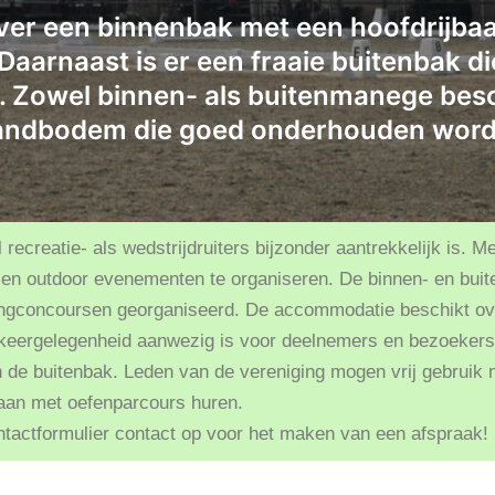
er een binnenbak met een hoofdrijba
Daarnaast is er een fraaie buitenbak di
n. Zowel binnen- als buitenmanege be
andbodem die goed onderhouden word
recreatie- als wedstrijdruiters bijzonder aantrekkelijk is. 
or en outdoor evenementen te organiseren. De binnen- en bui
ingconcoursen georganiseerd. De accommodatie beschikt ov
rkeergelegenheid aanwezig is voor deelnemers en bezoekers
in de buitenbak. Leden van de vereniging mogen vrij gebru
baan met oefenparcours huren.
ntactformulier contact op voor het maken van een afspraak!