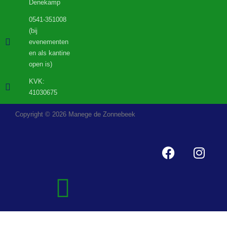
Denekamp
0541-351008
(bij
evenementen
en als kantine
open is)
KVK:
41030675
Copyright © 2026 Manege de Zonnebeek