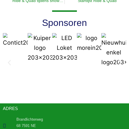
Ride & Quad tijdens showavond
Startlijst Ride & Quad
Sponsoren
ADRES
Brandlichterweg
68 7591 NE