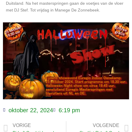
Duitsland. Na het masterspringen gaan de voetjes van de vloer
met DJ Stef. Tot vrijdag in Manege De Zonnebeek.
oktober 22, 2024
6:19 pm
VORIGE
VOLGENDE