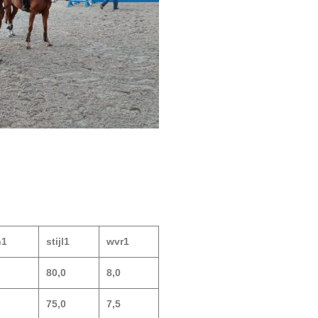
n1
stijl1
wvr1
80,0
8,0
75,0
7,5