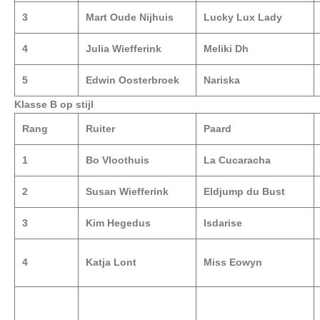
3
Mart Oude Nijhuis
Lucky Lux Lady
4
Julia Wiefferink
Meliki Dh
5
Edwin Oosterbroek
Nariska
Klasse B op stijl
Rang
Ruiter
Paard
1
Bo Vloothuis
La Cucaracha
2
Susan Wiefferink
Eldjump du Bust
3
Kim Hegedus
Isdarise
4
Katja Lont
Miss Eowyn