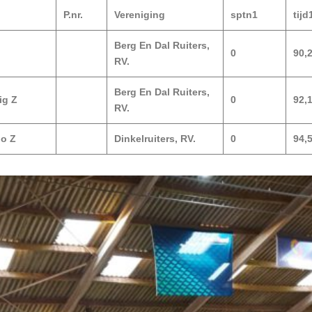
P.nr.
Vereniging
sptn1
tijd
Berg En Dal Ruiters,
0
90,
RV.
Berg En Dal Ruiters,
ig Z
0
92,
RV.
no Z
Dinkelruiters, RV.
0
94,