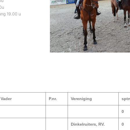
0u
0u
ang 19.00 u
Vader
P.nr.
Vereniging
spt
0
Dinkelruiters, RV.
0