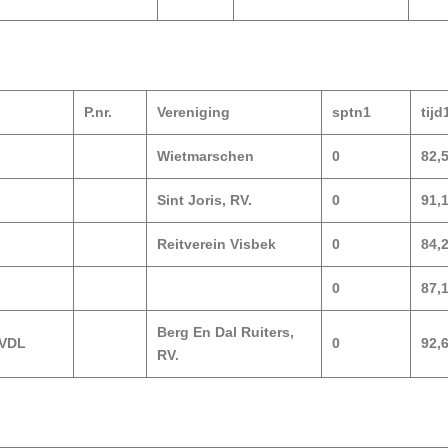
P.nr.
Vereniging
sptn1
tijd
Wietmarschen
0
82,
Sint Joris, RV.
0
91,
Reitverein Visbek
0
84,
0
87,
Berg En Dal Ruiters,
 VDL
0
92,
RV.