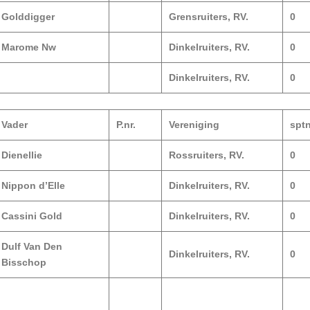
Golddigger
Grensruiters, RV.
0
Marome Nw
Dinkelruiters, RV.
0
Dinkelruiters, RV.
0
Vader
P.nr.
Vereniging
spt
Dienellie
Rossruiters, RV.
0
Nippon d’Elle
Dinkelruiters, RV.
0
Cassini Gold
Dinkelruiters, RV.
0
Dulf Van Den
Dinkelruiters, RV.
0
Bisschop