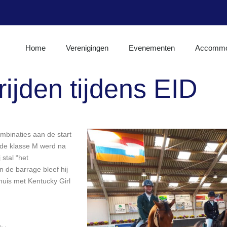
Home
Verenigingen
Evenementen
Accommo
ijden tijdens EID
binaties aan de start
ende klasse M werd na
stal “het
n de barrage bleef hij
huis met Kentucky Girl