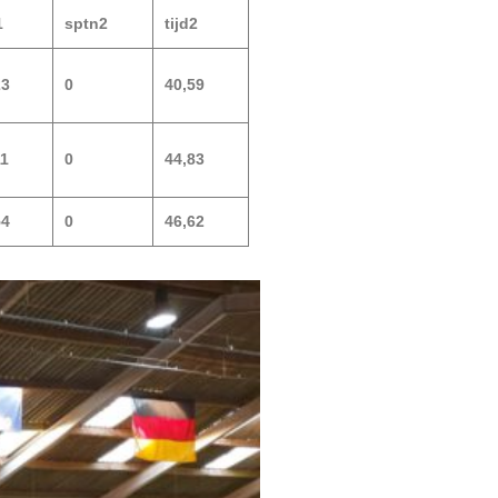
1
sptn2
tijd2
23
0
40,59
11
0
44,83
54
0
46,62