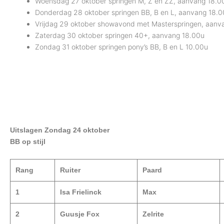
Woensdag 27 oktober springen M, Z en ZZ, aanvang 18.0
Donderdag 28 oktober springen BB, B en L, aanvang 18.0
Vrijdag 29 oktober showavond met Masterspringen, aanv
Zaterdag 30 oktober springen 40+, aanvang 18.00u
Zondag 31 oktober springen pony’s BB, B en L 10.00u
Uitslagen Zondag 24 oktober
BB op stijl
Rang
Ruiter
Paard
1
Isa Frielinck
Max
2
Guusje Fox
Zelrite