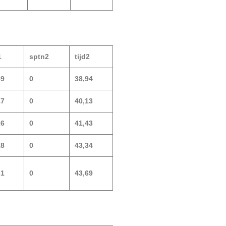
1
sptn2
tijd2
59
0
38,94
17
0
40,13
26
0
41,43
18
0
43,34
61
0
43,69