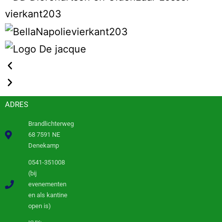
ADRES
Brandlichterweg
68 7591 NE
Denekamp
0541-351008
(bij
evenementen
en als kantine
open is)