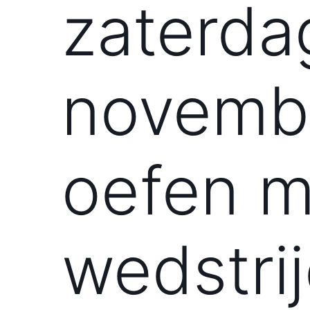
zaterda
novemb
oefen 
wedstri