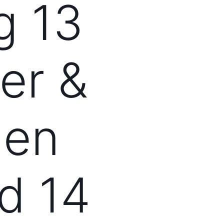
g 13
er &
men
jd 14