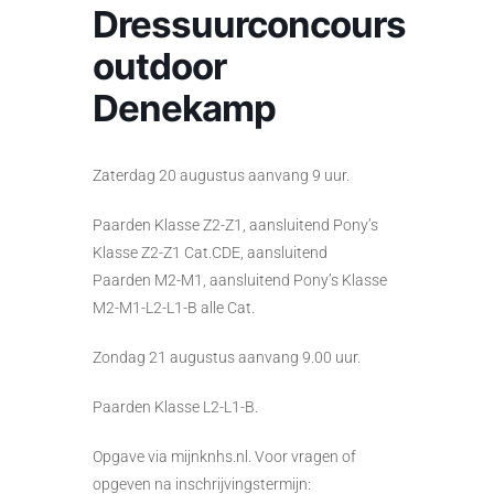
Dressuurconcours
outdoor
Denekamp
Zaterdag 20 augustus aanvang 9 uur.
Paarden Klasse Z2-Z1, aansluitend Pony’s
Klasse Z2-Z1 Cat.CDE, aansluitend
Paarden M2-M1, aansluitend Pony’s Klasse
M2-M1-L2-L1-B alle Cat.
Zondag 21 augustus aanvang 9.00 uur.
Paarden Klasse L2-L1-B.
Opgave via mijnknhs.nl. Voor vragen of
opgeven na inschrijvingstermijn: