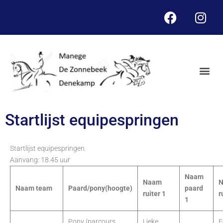
Startlijst equipespringen
Startlijst equipespringen.
Aanvang: 18.45 uur
Naam
Naam
Naam team
Paard/pony(hoogte)
paard
ruiter 1
r
1
Pony (parcours
Lieke
F