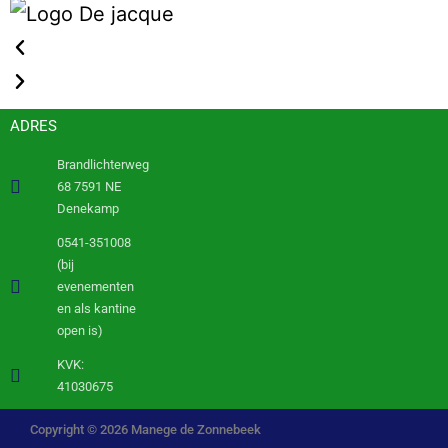
ADRES
Brandlichterweg
68 7591 NE
Denekamp
0541-351008
(bij
evenementen
en als kantine
open is)
KVK:
41030675
Copyright © 2026 Manege de Zonnebeek