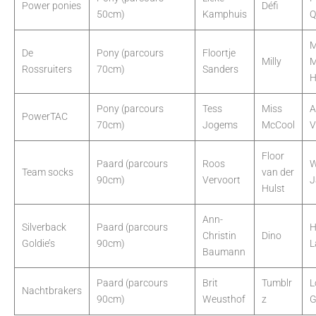
Power ponies
Défi
50cm)
Kamphuis
Q
M
De
Pony (parcours
Floortje
Milly
M
Rossruiters
70cm)
Sanders
H
Pony (parcours
Tess
Miss
A
PowerTAC
70cm)
Jogems
McCool
V
Floor
Paard (parcours
Roos
W
Team socks
van der
90cm)
Vervoort
J
Hulst
Ann-
Silverback
Paard (parcours
H
Christin
Dino
Goldie’s
90cm)
L
Baumann
Paard (parcours
Brit
Tumblr
L
Nachtbrakers
90cm)
Weusthof
z
G