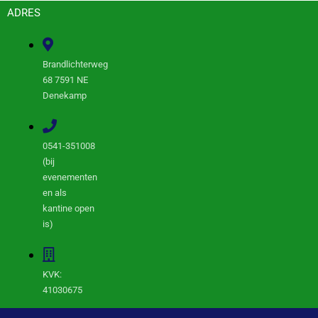
ADRES
Brandlichterweg
68 7591 NE
Denekamp
0541-351008
(bij
evenementen
en als
kantine open
is)
KVK:
41030675