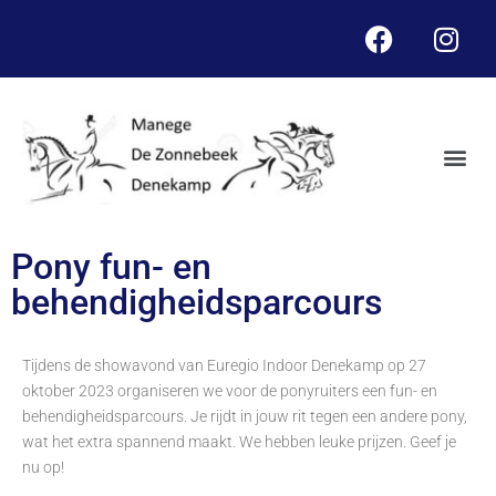
Pony fun- en
behendigheidsparcours
Tijdens de showavond van Euregio Indoor Denekamp op 27
oktober 2023 organiseren we voor de ponyruiters een fun- en
behendigheidsparcours. Je rijdt in jouw rit tegen een andere pony,
wat het extra spannend maakt. We hebben leuke prijzen. Geef je
nu op!