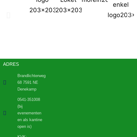
ADRES
Brandlichterweg
68 7591 NE
Denekamp
0541-351008
(bij
evenementen
en als kantine
open is)
KVK: